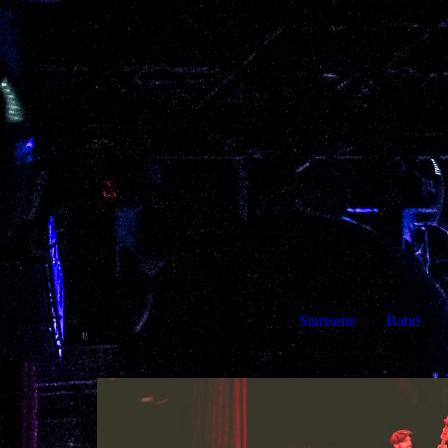
Startseite
Band